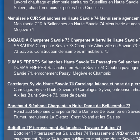
Lavorel chauffage et plomberie sanitaires Cruseilles en Haute Savoie
Salève, chaudières bois et poêles bois Cruseilles
Menuiserie CJR Sallanches en Haute Savoie 74 Menuiserie agencem
Menuiserie CJR à Sallanches en Haute Savoie 74 Menuiserie et agen
Megève 74
SABAUDIA Charpente Savoie 73 Charpente Albertville Haute Savoie 7
SABAUDIA Charpente Savoie 73 Charpente Albertville en Savoie 73. 
73 Savoie. Construction d'ensembles immobiliers 73
DUMAS FRERES Sallanches Haute Savoie 74 Paysagiste Sallanches 
DUMAS FRERES Sallanches en Haute Savoie 74 Création paysagére Ha
Savoie 74, enrochement Passy, Megève et Chamonix
Carrelages Sylvio Haute Savoie 74 Carrelage faîence et pose de pier
Carrelages Sylvio Haute Savoie 74 Carrelages Sylvio, entreprise art
Aix les Bains Savoie 73, pose de pavés
Ponchaud Stéphane Charpente à Notre Dame de Bellecombe 73
Ponchaud Stéphane Charpente Notre Dame de Bellecombe en Savoie 73. 
Flumet, menuiserie La Giettaz, Crest Voland et les Saisies
Bottollier TP terrassement Sallanches - Travaux Publics 74
Bottollier TP terrassement Sallanches 74 Terrassement VRD enroch
enrochement Passy 74 travaux publics en montagne Haute Savoie 7