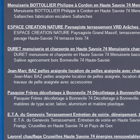
Menuiserie BOTTOLLIER Philippe à Cordon en Haute Savoie 74 Men
Menuiserie BOTTOLLIER Philippe à Cordon en Haute Savoie 74 Menu
Sallanches fabrication escaliers Sallanches
ESPACE CREATION NATURE Paysagiste terrassement VRD Arâches Ha
ESPACE CREATION NATURE Paysagiste Grand Massif, terrassement e
pavage Haute-Savoie 74 terrasse bois 74
DURET menuiserie et charpente en Haute Savoie 74 Menuiserie char
DURET menuiserie et charpente en Haute Savoie 74 Menuiserie bass
Salève agencement bois Bonneville 74 Haute-Savoie
Jean-Marc BAZ pelles araignée location de pelles araignée avec ch
Jean-Marc BAZ pelles araignée location de pelles araignée, location
travaux de pelle araignée avec accessoires
Pasquier Frères décolletage à Bonnevile 74 Décolletage à Bonnevi
Pasquier Frères décolletage à Bonnevile 74 Décolletage à Bonneville.
matières de type acier, laiton, aluminium et matière plastique.
E.T.A. du Genevois Terrassement Entretien de voirie, déneigement, 
E.T.A. du Genevois Terrassement, Entretien de voirie en Haute Savo
Frangy, Cruseilles en Haute Savoie 74 et Pays de Gex
Lavorel chauffage Cruseilles Haute Savoie 74 énergies renouvelables