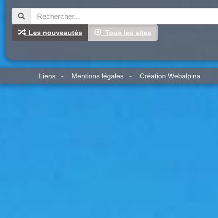
Les nouveautés
Tous les sites
Liens
-
Mentions légales
-
Création Webalpina