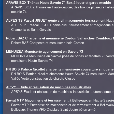
ARAVIS BOX Thônes Haute-Savoie 74 Box à louer et garde-meuble
ARAVIS BOX à Thônes en Haute-Savoie, des box de plusieurs tailles 
meuble 74
ALPES TS Pascal JIGUET génie civil maçonnerie terrassement Haut
ALPES TS Pascal JIGUET génie civil, terrassement et maçonnerie e
Chamonix et Saint-Gervais
Robert BAZ Charpente et menuiserie Cordon Sallanches Combloux 
Robert BAZ Charpente et menuiserie bois Cordon
MENUIZEA Menuiserie agencement en Savoie 73
MENUIZEA Menuiserie en Savoie pose de portes et fenêtres 73 ven
menuiserie Haute-Savoie 74
PN BOIS Patrice Nicollet charpente menuiserie couverture zingueri
PN BOIS Patrice Nicollet charpente Haute-Savoie 74 menuiserie Mar
Vallée Verte construction de chalets Cluses
APSYS Etude et réalisation de machines industrielles
APSYS Etude et réalisation de machines industrielles automatisme ind
Favrat MTP Maçonnerie et terrassement à Bellevaux en Haute-Savoi
Favrat MTP Entreprise de maçonnerie et de terrassement à Belleva
Bellevaux Thonon VRD Chablais Saint Jeoire béton armé