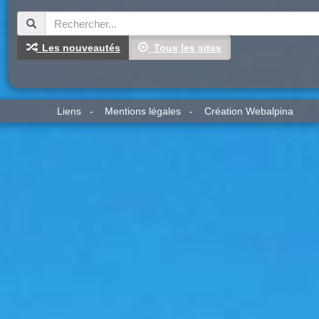
Les nouveautés
Tous les sites
Liens
-
Mentions légales
-
Création Webalpina