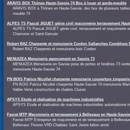
ARAVIS BOX Thônes Haute-Savoie 74 Box à louer et garde-meuble
ARAVIS BOX à Thônes en Haute-Savoie, des box de plusieurs tailles 
meuble 74
ALPES TS Pascal JIGUET génie civil maçonnerie terrassement Haut
ALPES TS Pascal JIGUET génie civil, terrassement et maçonnerie e
Chamonix et Saint-Gervais
Robert BAZ Charpente et menuiserie Cordon Sallanches Combloux 
Robert BAZ Charpente et menuiserie bois Cordon
MENUIZEA Menuiserie agencement en Savoie 73
MENUIZEA Menuiserie en Savoie pose de portes et fenêtres 73 ven
menuiserie Haute-Savoie 74
PN BOIS Patrice Nicollet charpente menuiserie couverture zingueri
PN BOIS Patrice Nicollet charpente Haute-Savoie 74 menuiserie Mar
Vallée Verte construction de chalets Cluses
APSYS Etude et réalisation de machines industrielles
APSYS Etude et réalisation de machines industrielles automatisme ind
Favrat MTP Maçonnerie et terrassement à Bellevaux en Haute-Savoi
Favrat MTP Entreprise de maçonnerie et de terrassement à Belleva
Bellevaux Thonon VRD Chablais Saint Jeoire béton armé