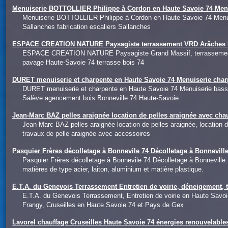
Menuiserie BOTTOLLIER Philippe à Cordon en Haute Savoie 74 Men
Menuiserie BOTTOLLIER Philippe à Cordon en Haute Savoie 74 Menu
Sallanches fabrication escaliers Sallanches
ESPACE CREATION NATURE Paysagiste terrassement VRD Arâches Ha
ESPACE CREATION NATURE Paysagiste Grand Massif, terrassement e
pavage Haute-Savoie 74 terrasse bois 74
DURET menuiserie et charpente en Haute Savoie 74 Menuiserie char
DURET menuiserie et charpente en Haute Savoie 74 Menuiserie bass
Salève agencement bois Bonneville 74 Haute-Savoie
Jean-Marc BAZ pelles araignée location de pelles araignée avec ch
Jean-Marc BAZ pelles araignée location de pelles araignée, location
travaux de pelle araignée avec accessoires
Pasquier Frères décolletage à Bonnevile 74 Décolletage à Bonnevi
Pasquier Frères décolletage à Bonnevile 74 Décolletage à Bonneville.
matières de type acier, laiton, aluminium et matière plastique.
E.T.A. du Genevois Terrassement Entretien de voirie, déneigement, 
E.T.A. du Genevois Terrassement, Entretien de voirie en Haute Savo
Frangy, Cruseilles en Haute Savoie 74 et Pays de Gex
Lavorel chauffage Cruseilles Haute Savoie 74 énergies renouvelables