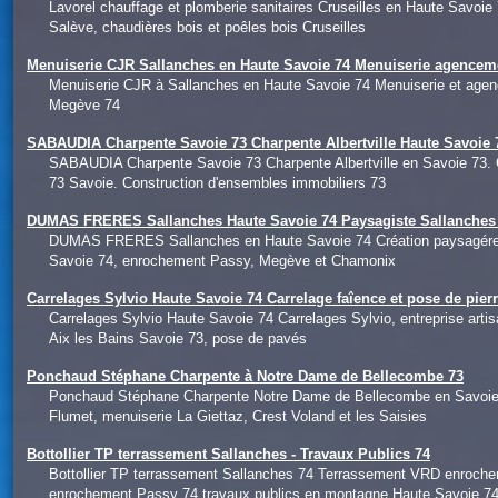
Lavorel chauffage et plomberie sanitaires Cruseilles en Haute Savoie
Salève, chaudières bois et poêles bois Cruseilles
Menuiserie CJR Sallanches en Haute Savoie 74 Menuiserie agencem
Menuiserie CJR à Sallanches en Haute Savoie 74 Menuiserie et agen
Megève 74
SABAUDIA Charpente Savoie 73 Charpente Albertville Haute Savoie 7
SABAUDIA Charpente Savoie 73 Charpente Albertville en Savoie 73. 
73 Savoie. Construction d'ensembles immobiliers 73
DUMAS FRERES Sallanches Haute Savoie 74 Paysagiste Sallanches 
DUMAS FRERES Sallanches en Haute Savoie 74 Création paysagére Ha
Savoie 74, enrochement Passy, Megève et Chamonix
Carrelages Sylvio Haute Savoie 74 Carrelage faîence et pose de pier
Carrelages Sylvio Haute Savoie 74 Carrelages Sylvio, entreprise art
Aix les Bains Savoie 73, pose de pavés
Ponchaud Stéphane Charpente à Notre Dame de Bellecombe 73
Ponchaud Stéphane Charpente Notre Dame de Bellecombe en Savoie 73. 
Flumet, menuiserie La Giettaz, Crest Voland et les Saisies
Bottollier TP terrassement Sallanches - Travaux Publics 74
Bottollier TP terrassement Sallanches 74 Terrassement VRD enroch
enrochement Passy 74 travaux publics en montagne Haute Savoie 7