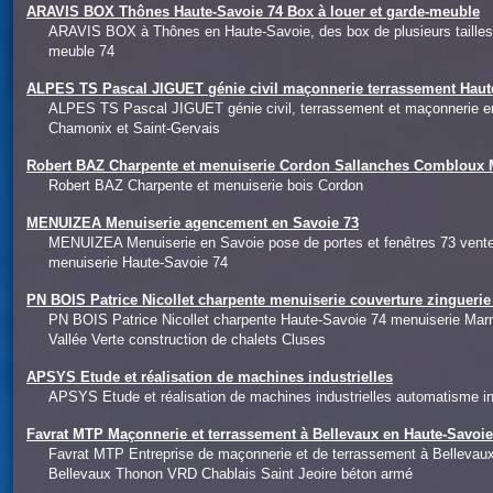
ARAVIS BOX Thônes Haute-Savoie 74 Box à louer et garde-meuble
ARAVIS BOX à Thônes en Haute-Savoie, des box de plusieurs tailles 
meuble 74
ALPES TS Pascal JIGUET génie civil maçonnerie terrassement Haut
ALPES TS Pascal JIGUET génie civil, terrassement et maçonnerie e
Chamonix et Saint-Gervais
Robert BAZ Charpente et menuiserie Cordon Sallanches Combloux 
Robert BAZ Charpente et menuiserie bois Cordon
MENUIZEA Menuiserie agencement en Savoie 73
MENUIZEA Menuiserie en Savoie pose de portes et fenêtres 73 ven
menuiserie Haute-Savoie 74
PN BOIS Patrice Nicollet charpente menuiserie couverture zingueri
PN BOIS Patrice Nicollet charpente Haute-Savoie 74 menuiserie Mar
Vallée Verte construction de chalets Cluses
APSYS Etude et réalisation de machines industrielles
APSYS Etude et réalisation de machines industrielles automatisme ind
Favrat MTP Maçonnerie et terrassement à Bellevaux en Haute-Savoi
Favrat MTP Entreprise de maçonnerie et de terrassement à Belleva
Bellevaux Thonon VRD Chablais Saint Jeoire béton armé