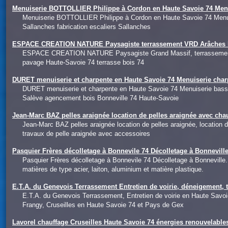
Menuiserie BOTTOLLIER Philippe à Cordon en Haute Savoie 74 Men
Menuiserie BOTTOLLIER Philippe à Cordon en Haute Savoie 74 Menu
Sallanches fabrication escaliers Sallanches
ESPACE CREATION NATURE Paysagiste terrassement VRD Arâches Ha
ESPACE CREATION NATURE Paysagiste Grand Massif, terrassement e
pavage Haute-Savoie 74 terrasse bois 74
DURET menuiserie et charpente en Haute Savoie 74 Menuiserie char
DURET menuiserie et charpente en Haute Savoie 74 Menuiserie bass
Salève agencement bois Bonneville 74 Haute-Savoie
Jean-Marc BAZ pelles araignée location de pelles araignée avec ch
Jean-Marc BAZ pelles araignée location de pelles araignée, location
travaux de pelle araignée avec accessoires
Pasquier Frères décolletage à Bonnevile 74 Décolletage à Bonnevi
Pasquier Frères décolletage à Bonnevile 74 Décolletage à Bonneville.
matières de type acier, laiton, aluminium et matière plastique.
E.T.A. du Genevois Terrassement Entretien de voirie, déneigement, 
E.T.A. du Genevois Terrassement, Entretien de voirie en Haute Savo
Frangy, Cruseilles en Haute Savoie 74 et Pays de Gex
Lavorel chauffage Cruseilles Haute Savoie 74 énergies renouvelables