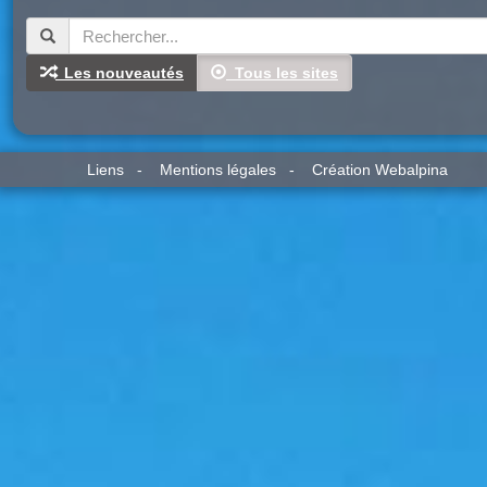
Les nouveautés
Tous les sites
Liens
-
Mentions légales
-
Création Webalpina