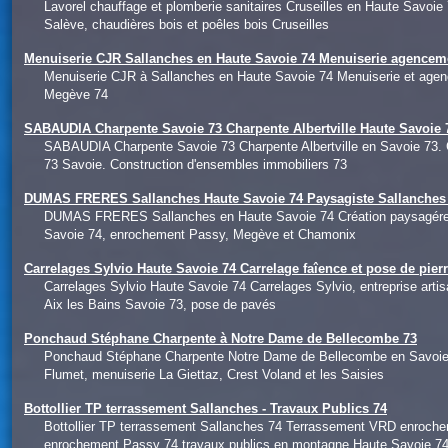
Lavorel chauffage et plomberie sanitaires Cruseilles en Haute Savoie
Salève, chaudières bois et poêles bois Cruseilles
Menuiserie CJR Sallanches en Haute Savoie 74 Menuiserie agencem
Menuiserie CJR à Sallanches en Haute Savoie 74 Menuiserie et agen
Megève 74
SABAUDIA Charpente Savoie 73 Charpente Albertville Haute Savoie 7
SABAUDIA Charpente Savoie 73 Charpente Albertville en Savoie 73. 
73 Savoie. Construction d'ensembles immobiliers 73
DUMAS FRERES Sallanches Haute Savoie 74 Paysagiste Sallanches 
DUMAS FRERES Sallanches en Haute Savoie 74 Création paysagére Ha
Savoie 74, enrochement Passy, Megève et Chamonix
Carrelages Sylvio Haute Savoie 74 Carrelage faîence et pose de pier
Carrelages Sylvio Haute Savoie 74 Carrelages Sylvio, entreprise art
Aix les Bains Savoie 73, pose de pavés
Ponchaud Stéphane Charpente à Notre Dame de Bellecombe 73
Ponchaud Stéphane Charpente Notre Dame de Bellecombe en Savoie 73. 
Flumet, menuiserie La Giettaz, Crest Voland et les Saisies
Bottollier TP terrassement Sallanches - Travaux Publics 74
Bottollier TP terrassement Sallanches 74 Terrassement VRD enroch
enrochement Passy 74 travaux publics en montagne Haute Savoie 7