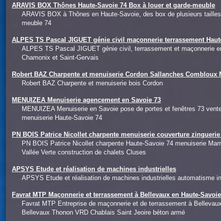
ARAVIS BOX Thônes Haute-Savoie 74 Box à louer et garde-meuble
ARAVIS BOX à Thônes en Haute-Savoie, des box de plusieurs tailles 
meuble 74
ALPES TS Pascal JIGUET génie civil maçonnerie terrassement Haut
ALPES TS Pascal JIGUET génie civil, terrassement et maçonnerie e
Chamonix et Saint-Gervais
Robert BAZ Charpente et menuiserie Cordon Sallanches Combloux 
Robert BAZ Charpente et menuiserie bois Cordon
MENUIZEA Menuiserie agencement en Savoie 73
MENUIZEA Menuiserie en Savoie pose de portes et fenêtres 73 ven
menuiserie Haute-Savoie 74
PN BOIS Patrice Nicollet charpente menuiserie couverture zingueri
PN BOIS Patrice Nicollet charpente Haute-Savoie 74 menuiserie Mar
Vallée Verte construction de chalets Cluses
APSYS Etude et réalisation de machines industrielles
APSYS Etude et réalisation de machines industrielles automatisme ind
Favrat MTP Maçonnerie et terrassement à Bellevaux en Haute-Savoi
Favrat MTP Entreprise de maçonnerie et de terrassement à Belleva
Bellevaux Thonon VRD Chablais Saint Jeoire béton armé