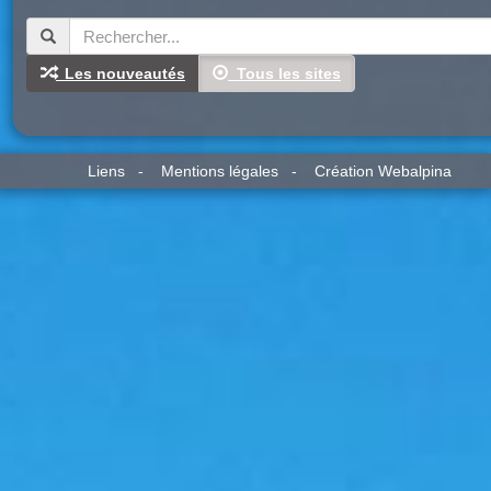
Les nouveautés
Tous les sites
Liens
-
Mentions légales
-
Création Webalpina