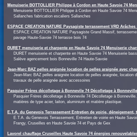
Menuiserie BOTTOLLIER Philippe à Cordon en Haute Savoie 74 Men
Menuiserie BOTTOLLIER Philippe à Cordon en Haute Savoie 74 Menu
Sallanches fabrication escaliers Sallanches
ESPACE CREATION NATURE Paysagiste terrassement VRD Arâches Ha
ESPACE CREATION NATURE Paysagiste Grand Massif, terrassement e
pavage Haute-Savoie 74 terrasse bois 74
DURET menuiserie et charpente en Haute Savoie 74 Menuiserie char
DURET menuiserie et charpente en Haute Savoie 74 Menuiserie bass
Salève agencement bois Bonneville 74 Haute-Savoie
Jean-Marc BAZ pelles araignée location de pelles araignée avec ch
Jean-Marc BAZ pelles araignée location de pelles araignée, location
travaux de pelle araignée avec accessoires
Pasquier Frères décolletage à Bonnevile 74 Décolletage à Bonnevi
Pasquier Frères décolletage à Bonnevile 74 Décolletage à Bonneville.
matières de type acier, laiton, aluminium et matière plastique.
E.T.A. du Genevois Terrassement Entretien de voirie, déneigement, 
E.T.A. du Genevois Terrassement, Entretien de voirie en Haute Savo
Frangy, Cruseilles en Haute Savoie 74 et Pays de Gex
Lavorel chauffage Cruseilles Haute Savoie 74 énergies renouvelables