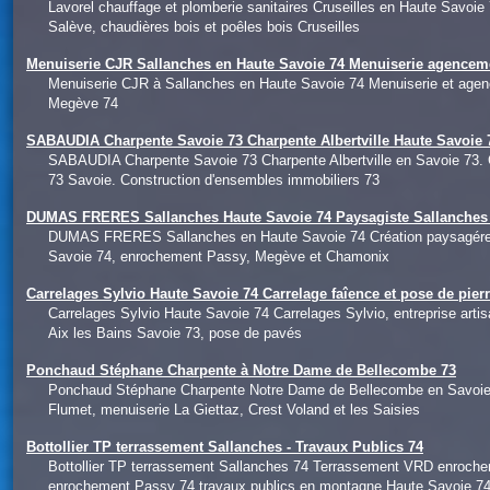
Lavorel chauffage et plomberie sanitaires Cruseilles en Haute Savoie
Salève, chaudières bois et poêles bois Cruseilles
Menuiserie CJR Sallanches en Haute Savoie 74 Menuiserie agencem
Menuiserie CJR à Sallanches en Haute Savoie 74 Menuiserie et agen
Megève 74
SABAUDIA Charpente Savoie 73 Charpente Albertville Haute Savoie 7
SABAUDIA Charpente Savoie 73 Charpente Albertville en Savoie 73. 
73 Savoie. Construction d'ensembles immobiliers 73
DUMAS FRERES Sallanches Haute Savoie 74 Paysagiste Sallanches 
DUMAS FRERES Sallanches en Haute Savoie 74 Création paysagére Ha
Savoie 74, enrochement Passy, Megève et Chamonix
Carrelages Sylvio Haute Savoie 74 Carrelage faîence et pose de pier
Carrelages Sylvio Haute Savoie 74 Carrelages Sylvio, entreprise art
Aix les Bains Savoie 73, pose de pavés
Ponchaud Stéphane Charpente à Notre Dame de Bellecombe 73
Ponchaud Stéphane Charpente Notre Dame de Bellecombe en Savoie 73. 
Flumet, menuiserie La Giettaz, Crest Voland et les Saisies
Bottollier TP terrassement Sallanches - Travaux Publics 74
Bottollier TP terrassement Sallanches 74 Terrassement VRD enroch
enrochement Passy 74 travaux publics en montagne Haute Savoie 7