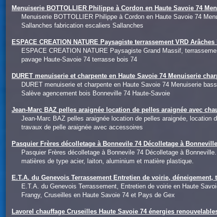
Menuiserie BOTTOLLIER Philippe à Cordon en Haute Savoie 74 Men
Menuiserie BOTTOLLIER Philippe à Cordon en Haute Savoie 74 Menu
Sallanches fabrication escaliers Sallanches
ESPACE CREATION NATURE Paysagiste terrassement VRD Arâches Ha
ESPACE CREATION NATURE Paysagiste Grand Massif, terrassement e
pavage Haute-Savoie 74 terrasse bois 74
DURET menuiserie et charpente en Haute Savoie 74 Menuiserie char
DURET menuiserie et charpente en Haute Savoie 74 Menuiserie bass
Salève agencement bois Bonneville 74 Haute-Savoie
Jean-Marc BAZ pelles araignée location de pelles araignée avec ch
Jean-Marc BAZ pelles araignée location de pelles araignée, location
travaux de pelle araignée avec accessoires
Pasquier Frères décolletage à Bonnevile 74 Décolletage à Bonnevi
Pasquier Frères décolletage à Bonnevile 74 Décolletage à Bonneville.
matières de type acier, laiton, aluminium et matière plastique.
E.T.A. du Genevois Terrassement Entretien de voirie, déneigement, 
E.T.A. du Genevois Terrassement, Entretien de voirie en Haute Savo
Frangy, Cruseilles en Haute Savoie 74 et Pays de Gex
Lavorel chauffage Cruseilles Haute Savoie 74 énergies renouvelables