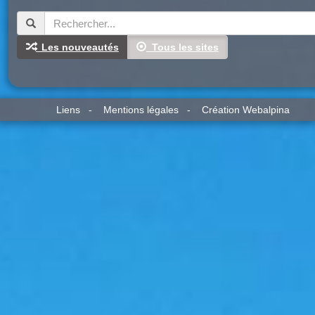
Les nouveautés
Tous les sites
Liens
-
Mentions légales
-
Création Webalpina