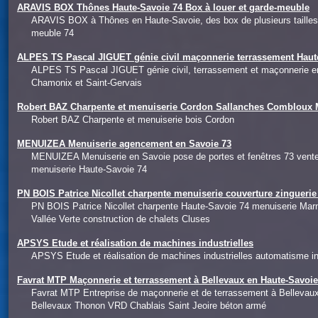
ARAVIS BOX Thônes Haute-Savoie 74 Box à louer et garde-meuble
ARAVIS BOX à Thônes en Haute-Savoie, des box de plusieurs tailles 
meuble 74
ALPES TS Pascal JIGUET génie civil maçonnerie terrassement Haut
ALPES TS Pascal JIGUET génie civil, terrassement et maçonnerie e
Chamonix et Saint-Gervais
Robert BAZ Charpente et menuiserie Cordon Sallanches Combloux 
Robert BAZ Charpente et menuiserie bois Cordon
MENUIZEA Menuiserie agencement en Savoie 73
MENUIZEA Menuiserie en Savoie pose de portes et fenêtres 73 ven
menuiserie Haute-Savoie 74
PN BOIS Patrice Nicollet charpente menuiserie couverture zingueri
PN BOIS Patrice Nicollet charpente Haute-Savoie 74 menuiserie Mar
Vallée Verte construction de chalets Cluses
APSYS Etude et réalisation de machines industrielles
APSYS Etude et réalisation de machines industrielles automatisme ind
Favrat MTP Maçonnerie et terrassement à Bellevaux en Haute-Savoi
Favrat MTP Entreprise de maçonnerie et de terrassement à Belleva
Bellevaux Thonon VRD Chablais Saint Jeoire béton armé