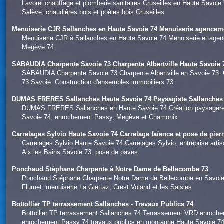
Lavorel chauffage et plomberie sanitaires Cruseilles en Haute Savoie
Salève, chaudières bois et poêles bois Cruseilles
Menuiserie CJR Sallanches en Haute Savoie 74 Menuiserie agencem
Menuiserie CJR à Sallanches en Haute Savoie 74 Menuiserie et agen
Megève 74
SABAUDIA Charpente Savoie 73 Charpente Albertville Haute Savoie 7
SABAUDIA Charpente Savoie 73 Charpente Albertville en Savoie 73. 
73 Savoie. Construction d'ensembles immobiliers 73
DUMAS FRERES Sallanches Haute Savoie 74 Paysagiste Sallanches 
DUMAS FRERES Sallanches en Haute Savoie 74 Création paysagére Ha
Savoie 74, enrochement Passy, Megève et Chamonix
Carrelages Sylvio Haute Savoie 74 Carrelage faîence et pose de pier
Carrelages Sylvio Haute Savoie 74 Carrelages Sylvio, entreprise art
Aix les Bains Savoie 73, pose de pavés
Ponchaud Stéphane Charpente à Notre Dame de Bellecombe 73
Ponchaud Stéphane Charpente Notre Dame de Bellecombe en Savoie 73. 
Flumet, menuiserie La Giettaz, Crest Voland et les Saisies
Bottollier TP terrassement Sallanches - Travaux Publics 74
Bottollier TP terrassement Sallanches 74 Terrassement VRD enroch
enrochement Passy 74 travaux publics en montagne Haute Savoie 7