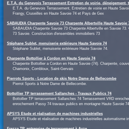
E.T.A. du Genevois Terrassement Entretien de voirie, déneigement, 
E.T.A. du Genevois Terrassement, Entretien de voirie en Haute Savo
Frangy, Cruseilles en Haute Savoie 74 et Pays de Gex
SABAUDIA Charpente Savoie 73 Charpente Albertville Haute Savoie 7
SABAUDIA Charpente Savoie 73 Charpente Albertville en Savoie 73. 
73 Savoie. Construction d'ensembles immobiliers 73
Stéphane Sublet, menuiserie extérieure Haute Savoie 74
Stéphane Sublet, menuiserie extérieure Haute Savoie 74.
Charpente Bottollier à Cordon en Haute Savoie 74
Charpente Bottollier a Cordon en Haute Savoie (74). Charpente, couve
Chamonix, Combloux, Saint-Gervais
Pierrots Sports - Location de skis Notre Dame de Bellecombe
Pierrot Sports à Notre Dame de Bellecombe.
Bottollier TP terrassement Sallanches - Travaux Publics 74
Bottollier TP terrassement Sallanches 74 Terrassement VRD enroch
enrochement Passy 74 travaux publics en montagne Haute Savoie 7
APSYS Etude et réalisation de machines industrielles
APSYS Etude et réalisation de machines industrielles automatisme ind
Frezza TP, entreprise de terrassement à Ayze