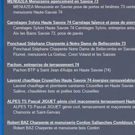
MENUIZEA Menuiserie agencement en Savoie 73
MENUIZEA Menuiserie en Savoie pose de portes et fenêtres 73 ven
menuiserie Haute-Savoie 74
Carrelages Sylvio Haute Savoie 74 Carrelage faîence et pose de pier
Carrelages Sylvio Haute Savoie 74 Carrelages Sylvio, entreprise art
Aix les Bains Savoie 73, pose de pavés
Ponchaud Stéphane Charpente à Notre Dame de Bellecombe 73
Ponchaud Stéphane Charpente Notre Dame de Bellecombe en Savoie 73. 
Flumet, menuiserie La Giettaz, Crest Voland et les Saisies
Pachon, entreprise de terrassement 74
Pachon BTP à Saint Jean d'Aulps en Haute Savoie (74)
Lavorel chauffage Cruseilles Haute Savoie 74 énergies renouvelables
Lavorel chauffage et plomberie sanitaires Cruseilles en Haute Savoie
Salève, chaudières bois et poêles bois Cruseilles
ALPES TS Pascal JIGUET génie civil maçonnerie terrassement Haut
ALPES TS Pascal JIGUET génie civil, terrassement et maçonnerie e
Chamonix et Saint-Gervais
Robert BAZ Charpente et menuiserie Cordon Sallanches Combloux 
Robert BAZ Charpente et menuiserie bois Cordon