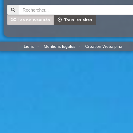
Les nouveautés
Tous les sites
Liens
-
Mentions légales
-
Création Webalpina